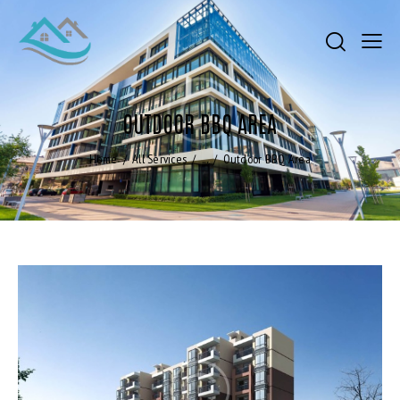
OUTDOOR BBQ AREA
Home
All Services
...
Outdoor BBQ Area